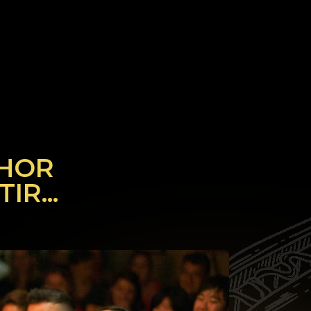
HOR
R...