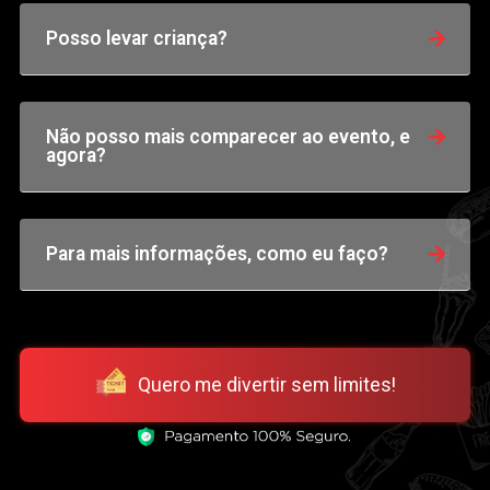
Posso levar criança?
Não posso mais comparecer ao evento, e
agora?
Para mais informações, como eu faço?
Quero me divertir sem limites!