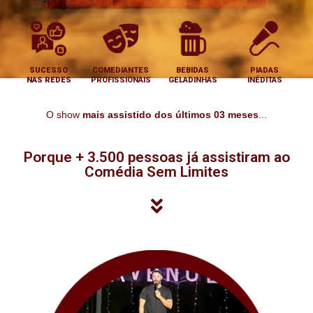
SUCESSO
COMEDIANTES
BEBIDAS
PIADAS
NAS REDES
PROFISSIONAIS
GELADINHAS
INÉDITAS
O show
mais assistido dos últimos 03 meses
...
Porque + 3.500 pessoas já assistiram ao
Comédia Sem Limites