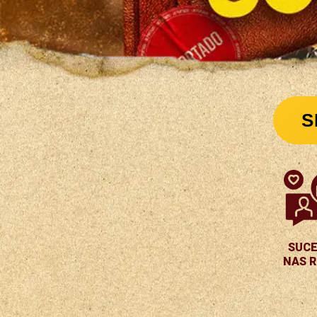
S
SUC
NAS 