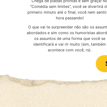
Chega de piadas prontas e sem graça! N
"Comédia sem limites", você se divertirá 
primeiro minuto até o final, você nem sentir
hora passando!
O que vai te surpreender não são os assun
abordados e sim como os humoristas abor
os assuntos de uma forma que você se
identificará e vai rir muito (sim, também
acontece com você, rs).
O que di