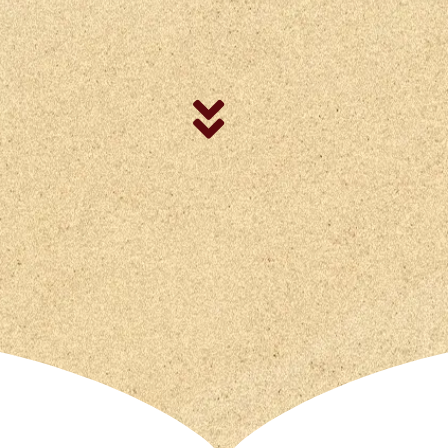
orque esse é o show
mais assistido dos
últimos 03 meses
...
e essa noite é 
você?