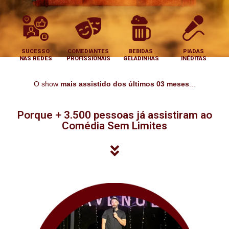
SUCESSO
COMEDIANTES
BEBIDAS
PIADAS
NAS REDES
PROFISSIONAIS
GELADINHAS
INÉDITAS
O show
mais assistido dos últimos 03 meses
...
Porque + 3.500 pessoas já assistiram ao
Comédia Sem Limites