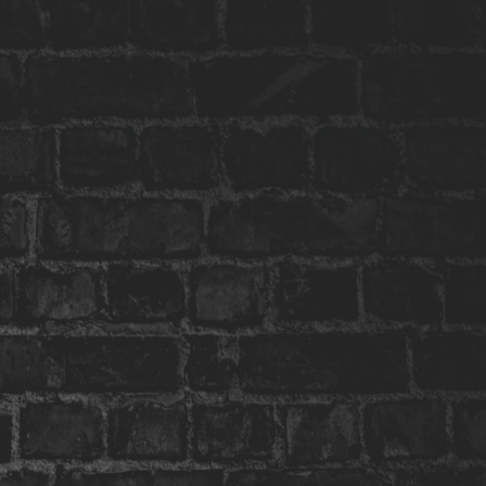
Ria até doer o rosto
A melhor e mais engraçada noite que você
pode ter com o crush, ficante ou com o
amante.Vá com os amigos, tome uma cerveja
e se mije de tanto rir (não faça isso, por favor).