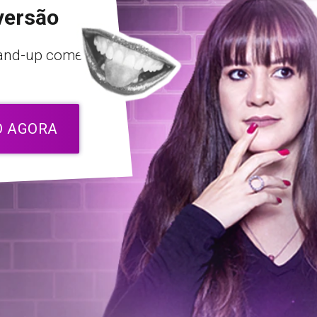
versão
tand-up comedy
O AGORA