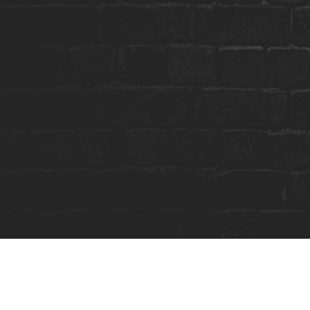
se identificará e irá rolar de rir.
S