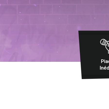
Pia
Inéd