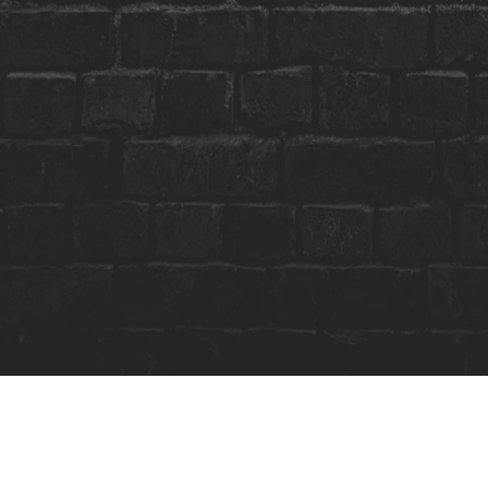
preparada casa de shows da sua cidade, além
de muita comédia, você pode experimentar
as melhores comidas e tomar aquela breja
trincando.
IM, QUERO GARANTIR MEU INGRESSO AGOR