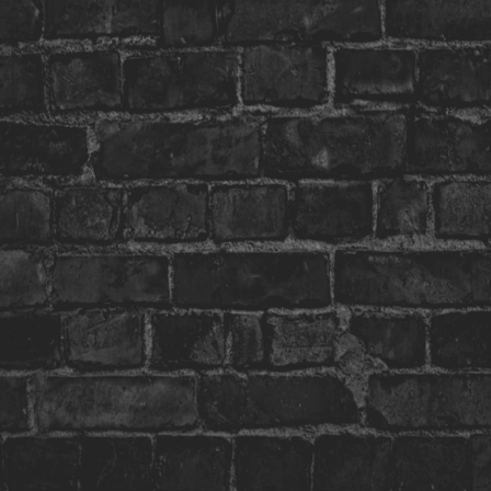
A melhor comida e
cerveja super gelada
Já imaginou combinar cerveja trincando,
comida extremamente saborosa e muita
sacanagem (no bom sentido)? É essa
experiência que levamos para você
Os shows são realizados na melhor e mais