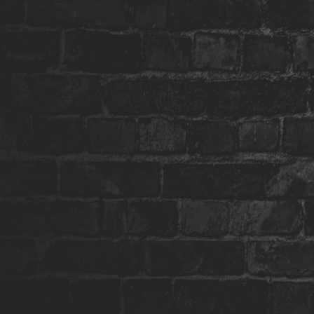
Mais de 1 hora de muita
comédia
Chega de piadas prontas e sem graça! Com
mais de 15 anos como comediante, Criss
Paiva fará você se divertir do primeiro minuto
até o final que você nem sentirá a hora
passando!
O que vai te surpreender não são os assuntos
abordados e sim como a humorista aborda
estes assuntos, tudo de uma forma que você