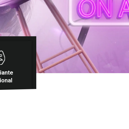
iante
ional