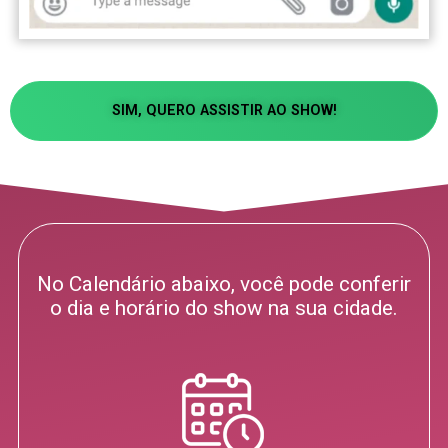
SIM, QUERO ASSISTIR AO SHOW!
No Calendário abaixo, você pode conferir
o dia e horário do show na sua cidade.