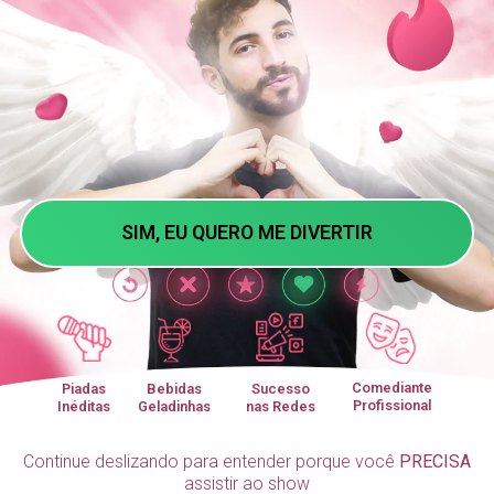
SIM, EU QUERO ME DIVERTIR
Comediante
Piadas
Bebidas
Sucesso
Profissional
Inéditas
Geladinhas
nas Redes
Continue deslizando para entender porque você
PRECISA
assistir ao show