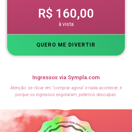
R$ 160,00
à vista
QUERO ME DIVERTIR
Ingressos via Sympla.com
Atenção: se clicar em "comprar agora" e nada acontecer, é
porque os ingressos esgotaram, pedimos desculpas.