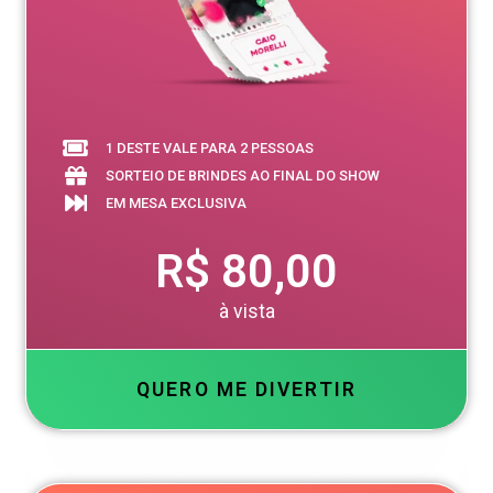
1 DESTE VALE PARA 2 PESSOAS
SORTEIO DE BRINDES AO FINAL DO SHOW
EM MESA EXCLUSIVA
R$ 80,00
à vista
QUERO ME DIVERTIR