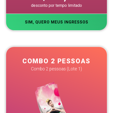
desconto por tempo limitado
SIM, QUERO MEUS INGRESSOS
COMBO 2 PESSOAS
Combo 2 pessoas (Lote 1)