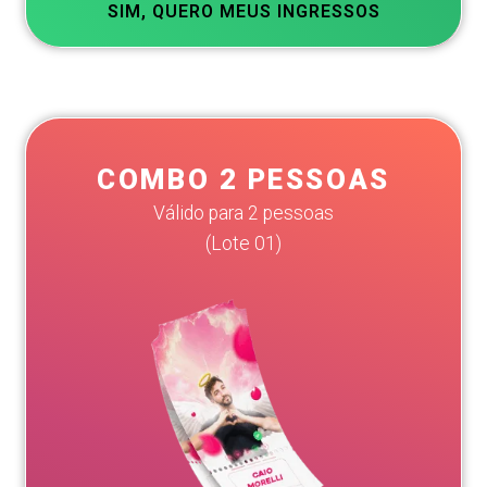
SIM, QUERO MEUS INGRESSOS
COMBO 2 PESSOAS
Válido para 2 pessoas
(Lote 01)