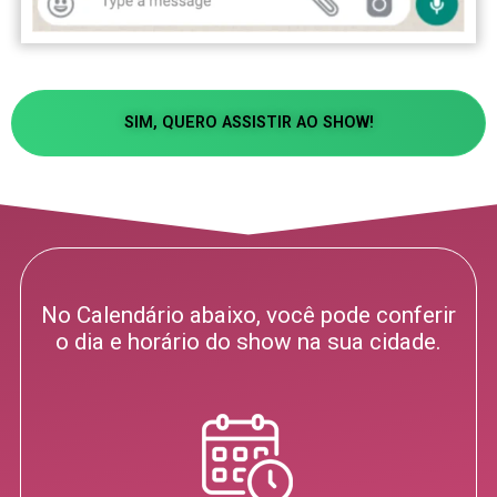
SIM, QUERO ASSISTIR AO SHOW!
No Calendário abaixo, você pode conferir
o dia e horário do show na sua cidade.