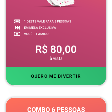
1 DESTE VALE PARA 2 PESSOAS
EM MESA EXCLUSIVA
VOCÊ + 1 AMIGO
R$ 80,00
à vista
QUERO ME DIVERTIR
COMBO 6 PESSOAS