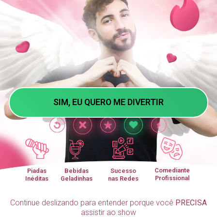
SIM, EU QUERO ME DIVERTIR
Comediante
Piadas
Bebidas
Sucesso
Profissional
Inéditas
Geladinhas
nas Redes
Continue deslizando para entender porque você
PRECISA
assistir ao show