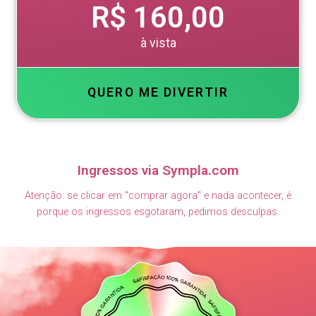
R$ 160,00
à vista
QUERO ME DIVERTIR
Ingressos via Sympla.com
Atenção: se clicar em "comprar agora" e nada acontecer, é
porque os ingressos esgotaram, pedimos desculpas.