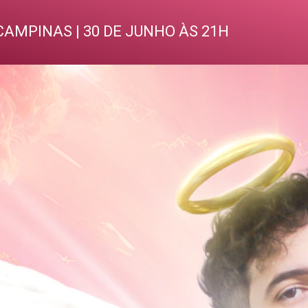
CAMPINAS | 30 DE JUNHO ÀS 21H