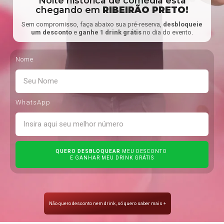
Noite histórica de comédia esta
chegando em
RIBEIRÃO PRETO!
Sem compromisso, faça abaixo sua pré-reserva,
desbloqueie
um desconto
e
ganhe 1 drink grátis
no dia do evento.
Nome
WhatsApp
QUERO DESBLOQUEAR
MEU DESCONTO
E GANHAR MEU DRINK GRÁTIS
Não quero desconto nem drink, só quero saber mais +