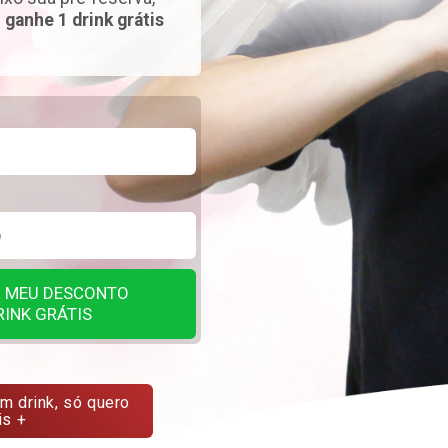
e
ganhe 1 drink grátis
R
MEU DESCONTO
INK GRÁTIS
m drink, só quero
is +